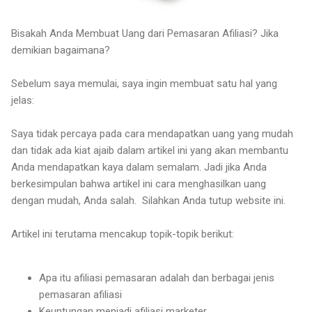
Bisakah Anda Membuat Uang dari Pemasaran Afiliasi? Jika
demikian bagaimana?
Sebelum saya memulai, saya ingin membuat satu hal yang
jelas:
Saya tidak percaya pada cara mendapatkan uang yang mudah
dan tidak ada kiat ajaib dalam artikel ini yang akan membantu
Anda mendapatkan kaya dalam semalam. Jadi jika Anda
berkesimpulan bahwa artikel ini cara menghasilkan uang
dengan mudah, Anda salah. Silahkan Anda tutup website ini.
Artikel ini terutama mencakup topik-topik berikut:
Apa itu afiliasi pemasaran adalah dan berbagai jenis
pemasaran afiliasi
Keuntungan menjadi afiliasi marketer