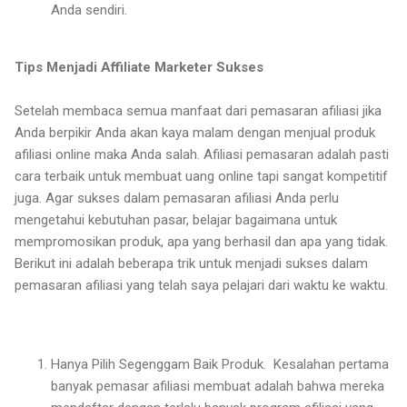
Anda sendiri.
Tips Menjadi Affiliate Marketer Sukses
Setelah membaca semua manfaat dari pemasaran afiliasi jika
Anda berpikir Anda akan kaya malam dengan menjual produk
afiliasi online maka Anda salah. Afiliasi pemasaran adalah pasti
cara terbaik untuk membuat uang online tapi sangat kompetitif
juga. Agar sukses dalam pemasaran afiliasi Anda perlu
mengetahui kebutuhan pasar, belajar bagaimana untuk
mempromosikan produk, apa yang berhasil dan apa yang tidak.
Berikut ini adalah beberapa trik untuk menjadi sukses dalam
pemasaran afiliasi yang telah saya pelajari dari waktu ke waktu.
Hanya Pilih Segenggam Baik Produk. Kesalahan pertama
banyak pemasar afiliasi membuat adalah bahwa mereka