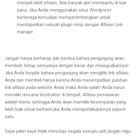
menjadi lebih efisien. Ada banyak alat membantu di luar
sana. Jika Anda menggunakan situs Wordpress
bertenaga kemudian mempertimbangkan untuk
mendapatkan sebuah plugin mirip dengan Afiliasi Link
manajer .
Jangan hanya berharap dan berdoa bahwa pengunjung akan
membeli; Setup semuanya dengan benar dan mewujudkannya!
Jika Anda berpikir bahwa pengunjung akan mengklik link afiliasi
Anda dan membeli hanya karena Anda menempatkan puluhan
link afiliasi pada website Anda maka Anda salah! Anda harus
memiliki rencana terstruktur di tempat. Afiliasi pemasaran
adalah bisnis sehingga Anda akan memiliki kesempatan yang
lebih baik untuk berhasil jika Anda memperlakukannya seperti
satu.
Saya yakin saya tidak menutupi segala sesuatu jadi jangan ragu