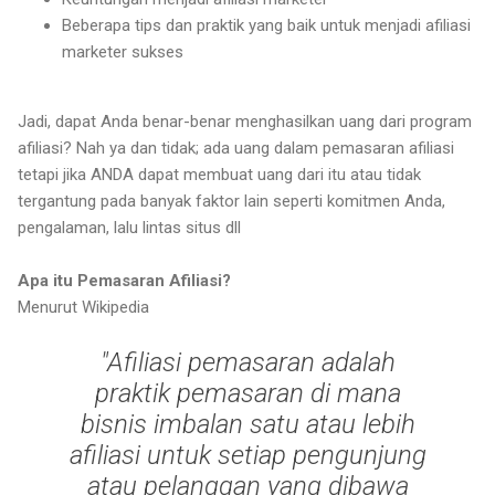
Beberapa tips dan praktik yang baik untuk menjadi afiliasi
marketer sukses
Jadi, dapat Anda benar-benar menghasilkan uang dari program
afiliasi? Nah ya dan tidak; ada uang dalam pemasaran afiliasi
tetapi jika ANDA dapat membuat uang dari itu atau tidak
tergantung pada banyak faktor lain seperti komitmen Anda,
pengalaman, lalu lintas situs dll
Apa itu Pemasaran Afiliasi?
Menurut Wikipedia
"Afiliasi pemasaran adalah
praktik pemasaran di mana
bisnis imbalan satu atau lebih
afiliasi untuk setiap pengunjung
atau pelanggan yang dibawa