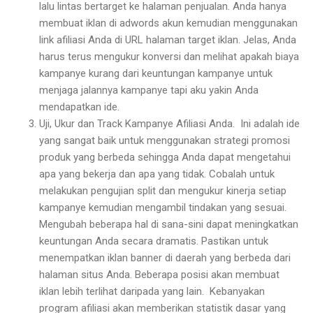
lalu lintas bertarget ke halaman penjualan. Anda hanya
membuat iklan di adwords akun kemudian menggunakan
link afiliasi Anda di URL halaman target iklan. Jelas, Anda
harus terus mengukur konversi dan melihat apakah biaya
kampanye kurang dari keuntungan kampanye untuk
menjaga jalannya kampanye tapi aku yakin Anda
mendapatkan ide.
Uji, Ukur dan Track Kampanye Afiliasi Anda. Ini adalah ide
yang sangat baik untuk menggunakan strategi promosi
produk yang berbeda sehingga Anda dapat mengetahui
apa yang bekerja dan apa yang tidak. Cobalah untuk
melakukan pengujian split dan mengukur kinerja setiap
kampanye kemudian mengambil tindakan yang sesuai.
Mengubah beberapa hal di sana-sini dapat meningkatkan
keuntungan Anda secara dramatis. Pastikan untuk
menempatkan iklan banner di daerah yang berbeda dari
halaman situs Anda. Beberapa posisi akan membuat
iklan lebih terlihat daripada yang lain. Kebanyakan
program afiliasi akan memberikan statistik dasar yang