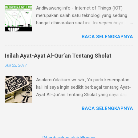
Kita semua ingin menjadi yang terbaik, kita ingin
Andiwawang.info - Internet of Things (IOT)
sukses. Kami menginginkan Oscar itu, foto
merupakan salah satu teknologi yang sedang
kami di koran, Hadiah Nobel, sebut saja. Jadi,
hangat dibicarakan saat ini. Ini sepenuhnya
bagaimana mungkin hanya segelintir orang yang
mengubah kehidupan pribadi dan profesional
benar-benar mencapai mimpi masa kecil itu?
BACA SELENGKAPNYA
kami, dari pekerjaan sehari-hari dasar sehari-
Apa yang kita kehilangan di jalan, dan di mana
hari hingga keamanan dan kekayaan kita,
kita membuat kesalahan yang menghalangi kita
dengan perangkat digital yang saling
dari kesuksesan? Setiap mimpi, setiap pilihan
Inilah Ayat-Ayat Al-Qur’an Tentang Sholat
berhubungan. Diperkirakan bahwa pasar akan
karier menjadikan Anda seorang pengusaha
Juli 22, 2017
tumbuh dari 15 miliar perangkat pada 2015
sukses. Bahkan jika Anda tidak, katakanlah,
menjadi lebih dari 75 miliar perangkat pada
sebagai pebisnis berdasarkan perdagangan,
Asalamu'alaikum wr. wb., Ya pada kesempatan
2025, menurut IHS. Akibatnya, kita semua
Anda dapat mencap diri Anda sendir...
kali ini saya ingin sedikit berbagai tentang Ayat-
bergerak menuju solusi teknologi yang dapat
Ayat Al-Qur’an Tentang Sholat yang saya dapat
meningkatkan kualitas hidup kita. Solusi IoT
dari sumber internet maupun Tugas PAI saya di
dalam Ritel Salah satu alasan mengapa
BACA SELENGKAPNYA
sekolah. Tidak ada maksud untuk menggurui
pengecer lebih memilih IoT daripada solusi yang
atau apapun itu, karna memang saya sadari
lebih tradisional adalah bahwa ia secara
saya bukanlah manusia yang sempurna, tapi
signifikan meningkatkan keamanan. Kami
hanya ingin sedikit berbagi. Silahkan
berada di tengah-tengah transformasi digital.
Diberdayakan oleh Blogger