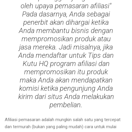
oleh upaya pemasaran afiliasi"
Pada dasarnya, Anda sebagai
penerbit akan dihargai ketika
Anda membantu bisnis dengan
mempromosikan produk atau
jasa mereka. Jadi misalnya, jika
Anda mendaftar untuk Tips dan
Kutu HQ program afiliasi dan
mempromosikan itu produk
maka Anda akan mendapatkan
komisi ketika pengunjung Anda
kirim dari situs Anda melakukan
pembelian.
Afiliasi pemasaran adalah mungkin salah satu yang tercepat
dan termurah (bukan yang paling mudah) cara untuk mulai