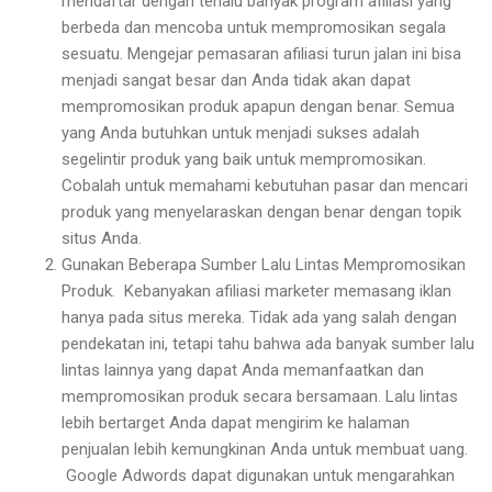
mendaftar dengan terlalu banyak program afiliasi yang
berbeda dan mencoba untuk mempromosikan segala
sesuatu. Mengejar pemasaran afiliasi turun jalan ini bisa
menjadi sangat besar dan Anda tidak akan dapat
mempromosikan produk apapun dengan benar. Semua
yang Anda butuhkan untuk menjadi sukses adalah
segelintir produk yang baik untuk mempromosikan.
Cobalah untuk memahami kebutuhan pasar dan mencari
produk yang menyelaraskan dengan benar dengan topik
situs Anda.
Gunakan Beberapa Sumber Lalu Lintas Mempromosikan
Produk. Kebanyakan afiliasi marketer memasang iklan
hanya pada situs mereka. Tidak ada yang salah dengan
pendekatan ini, tetapi tahu bahwa ada banyak sumber lalu
lintas lainnya yang dapat Anda memanfaatkan dan
mempromosikan produk secara bersamaan. Lalu lintas
lebih bertarget Anda dapat mengirim ke halaman
penjualan lebih kemungkinan Anda untuk membuat uang.
Google Adwords dapat digunakan untuk mengarahkan